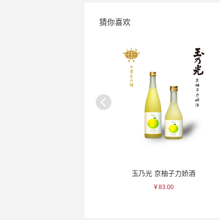
猜你喜欢
贺茂鹤 一滴入魂纯米清酒
玉乃光 京柚子力娇酒
￥77.00
￥83.00