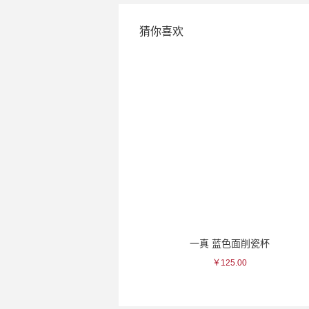
猜你喜欢
出羽樱 葡萄力娇酒
一真 蓝色面削瓷杯
￥253.00
￥125.00