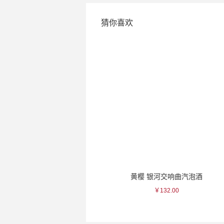
猜你喜欢
金善 桃色/黄色秞木莲瓷杯
黄樱 银河交响曲汽泡酒
￥550.00
￥132.00