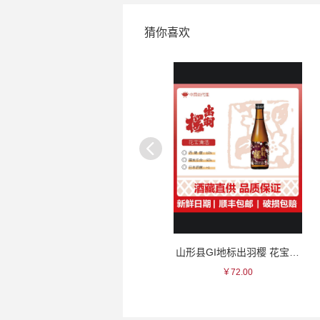
猜你喜欢
聖荣 山归来瓷杯
山形县GI地标出羽樱 花宝清酒~
￥85.00
￥72.00