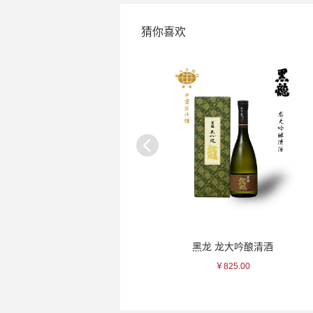
猜你喜欢
锦工门 黑秞金带瓷杯
黑龙 龙大吟酿清酒
￥235.00
￥825.00