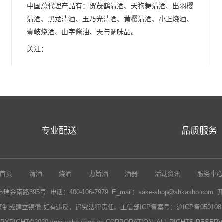
中国总代理产品有：贺茂鹤清酒、天狗舞清酒、出羽樱
清酒、黑龙清酒、玉乃光清酒、黄樱清酒、小正烧酒、
壹岐烧酒、山字酱油、天与调味品。
关注：
专业配送
品质服务
首页
清酒
烧酒
力娇酒
酒器
活动资讯
服务中
路395号 电话：400-106-7979 E_mail：sake-shop@shkasho.com
复制或建立镜像,如有违反，追究法律责任。
工信部ICP备案号：沪ICP备0501081
PYRIGHT©2020 www.sake-shop.cn CORPORATION. ALL RIGHTS RESER