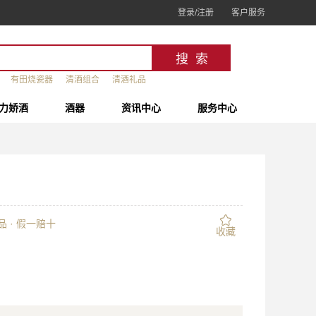
登录/注册
客户服务
有田烧瓷器
清酒组合
清酒礼品
力娇酒
酒器
资讯中心
服务中心
 · 假一赔十
收藏