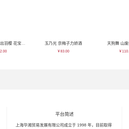
山形县GI地标出羽樱 花宝清酒~
玉乃光 京梅子力娇酒
天狗舞 山
2.00
￥83.00
￥110.
平台简述
上海华湘贸易发展有限公司成立于 1998 年，目前取得