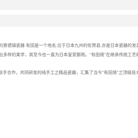
的景德镇瓷器
.
有田是一个地名
,
位于日本九州的佐贺县
,
亦是日本瓷器的发
出多样的美学，其至今也一直为日本皇室御用。“有田焼”在继承传统工
联手合作，共同研发的纯手工之精品瓷器，汇集了当今“有田焼”之顶级技
。