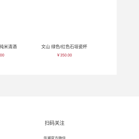
废纯米清酒
文山 绿色/红色石垣瓷杯
壹岐之藏 柚
00
￥350.00
￥165.0
扫码关注
华湘官方微信