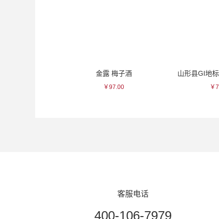
 本酿造清酒
金露 梅子酒
￥83.00
￥97.00
￥7
客服电话
400-106-7979