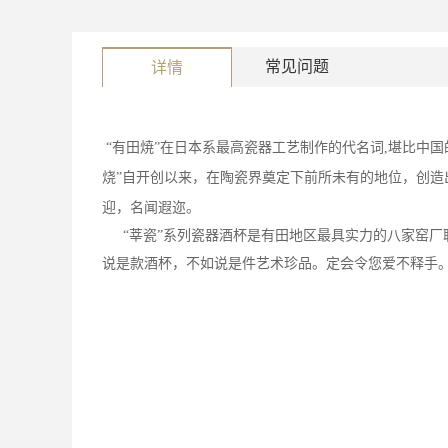
常见问题
详情
“有田焼”在日本系最高瓷器工艺制作的代名词
,
堪比中国
烧”自开创以来，在陶瓷界奠定下前所未有的地位，创造
迎，名闻遐迩。
“莘瓷”系列瓷器酒杯是有田地区最具实力的八家窑厂
说是款酒杯，不如说是件艺术珍品。定会令您爱不释手