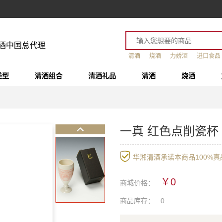
酒中国总代理
清酒
烧酒
力娇酒
进口食品
类型
清酒组合
清酒礼品
清酒
烧酒
一真 红色点削瓷杯
华湘清酒承诺本商品100%真品
￥0
商城价格：
商品库存：
0