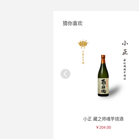
猜你喜欢
幸乐 银彩波斯纹瓷杯
小正 藏之师魂芋烧酒
￥235.00
￥204.00