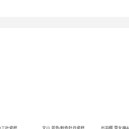
色三叶瓷杯
文山 蓝色/粉色牡丹瓷杯