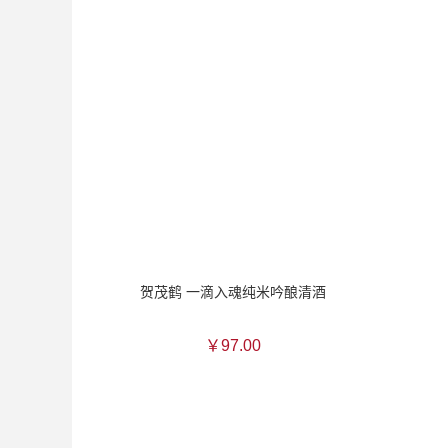
贺茂鹤 一滴入魂纯米吟酿清酒
￥97.00