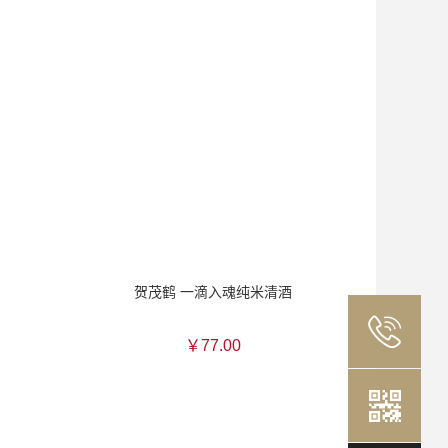
贺茂鹤 一滴入魂纯米清酒
￥77.00