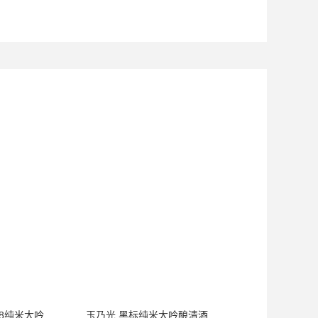
出羽樱 雪女神48纯米大吟酿清酒
玉乃光 黑标纯米大吟酿清酒