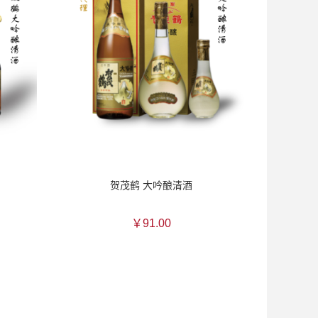
贺茂鹤 大吟酿清酒
￥91.00