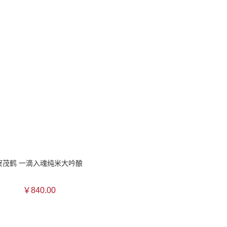
贺茂鹤 一滴入魂纯米大吟酿
￥840.00