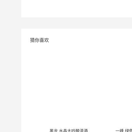
猜你喜欢
花纯米吟酿清酒
黑龙 水晶大吟酿清酒
一峰 绿