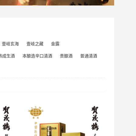
壹岐玄海
壹岐之藏
金露
熟成生酒
本酿造辛口清酒
贵酿酒
普通清酒