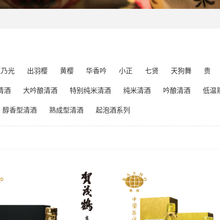
玉乃光
出羽樱
黄樱
华香吟
小正
七贤
天狗舞
贵
清酒
大吟酿清酒
特别纯米清酒
纯米清酒
吟酿清酒
低温
醇香型清酒
熟成型清酒
起泡酒系列