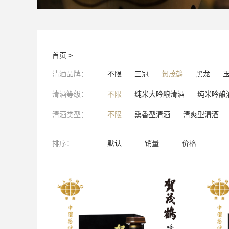
首页
>
清酒品牌：
不限
三冠
贺茂鹤
黑龙
清酒等级：
不限
纯米大吟酿清酒
纯米吟酿
清酒类型：
不限
熏香型清酒
清爽型清酒
排序：
默认
销量
价格