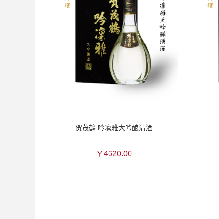
贺茂鹤 吟凛雅大吟酿清酒
￥4620.00