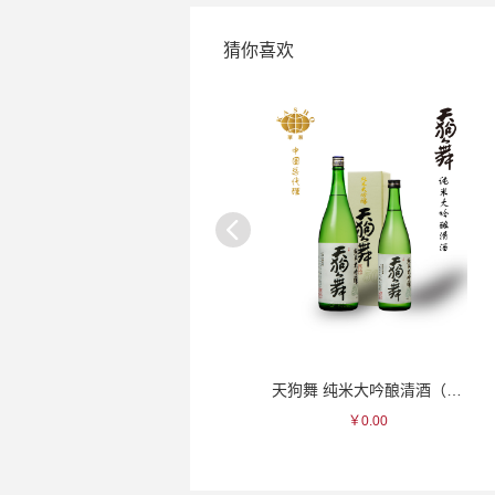
猜你喜欢
一峰 绿色三叶瓷杯
天狗舞 纯米大吟酿清酒（盒）
￥100.00
￥0.00