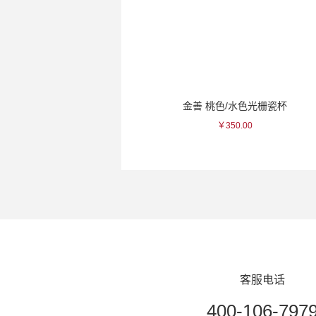
【华湘酒友专属福利】黄樱 银河起泡酒~和风香槟~
金善 桃色/水色光栅瓷杯
￥99.00
￥350.00
客服电话
400-106-797