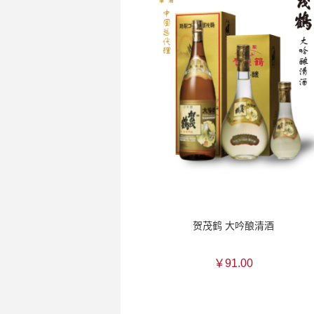
贺茂鹤 大吟酿清酒
￥91.00