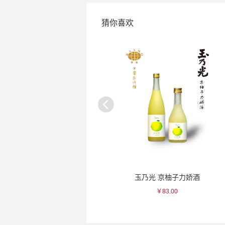
猜你喜欢
吉村 色绘华纹瓷杯
玉乃光 京柚子力娇酒
￥115.00
￥83.00