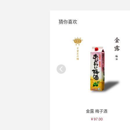
猜你喜欢
黑龙 水晶大吟酿清酒
金露 梅子酒
￥363.00
￥97.00