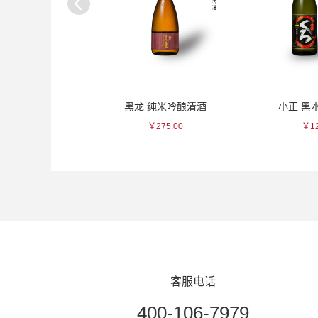
金彩波斯纹瓷杯
黑龙 纯米吟酿清酒
小正 黑
235.00
￥275.00
￥12
客服电话
400-106-7979