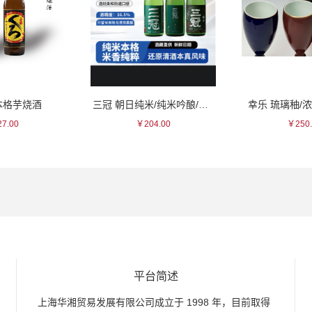
本格芋烧酒
三冠 朝日纯米/纯米吟酿/纯米大吟酿 系列清酒
幸乐 琉璃秞/
7.00
￥204.00
￥250.
平台简述
上海华湘贸易发展有限公司成立于 1998 年，目前取得