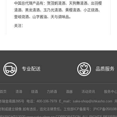
中国总代理产品有：贺茂鹤清酒、天狗舞清酒、出羽樱
清酒、黑龙清酒、玉乃光清酒、黄樱清酒、小正烧酒、
壹岐烧酒、山字酱油、天与调味品。
关注：
专业配送
品质服务
首页
清酒
烧酒
力娇酒
酒器
活动资讯
服务中
路395号 电话：400-106-7979 E_mail：sake-shop@shkasho.com
复制或建立镜像,如有违反，追究法律责任。
工信部ICP备案号：沪ICP备0501081
PYRIGHT©2020 www.sake-shop.cn CORPORATION. ALL RIGHTS RESER