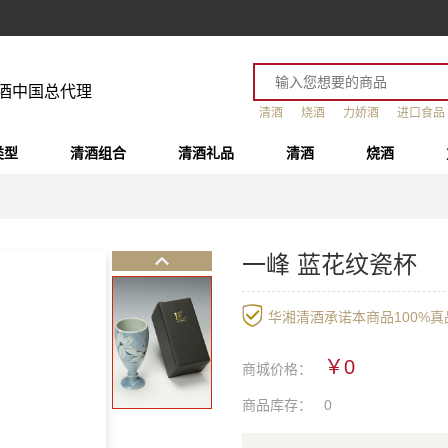
酒中国总代理
清酒
烧酒
力娇酒
进口食品
类型
清酒组合
清酒礼品
清酒
烧酒
一峰 蓝花纹瓷杯
华湘清酒承诺本商品100%真品
￥0
商城价格：
商品库存：
0