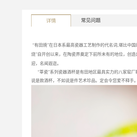
常见问题
详情
“有田焼”在日本系最高瓷器工艺制作的代名词
,
堪比中国
烧”自开创以来，在陶瓷界奠定下前所未有的地位，创造
迎，名闻遐迩。
“莘瓷”系列瓷器酒杯是有田地区最具实力的八家窑厂
说是款酒杯，不如说是件艺术珍品。定会令您爱不释手