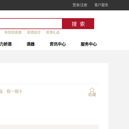
登录/注册
客户服务
有田烧瓷器
清酒组合
清酒礼品
力娇酒
酒器
资讯中心
服务中心
 · 假一赔十
收藏