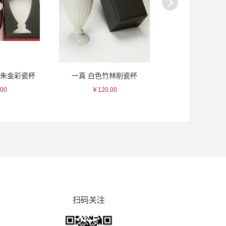
浓朱金彩瓷杯
一真 白色竹林削瓷杯
贺茂鹤 一滴入
00
￥120.00
￥77.00
扫码关注