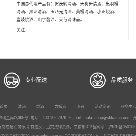
中国总代理产品有：贺茂鹤清酒、天狗舞清酒、出羽樱
清酒、黑龙清酒、玉乃光清酒、黄樱清酒、小正烧酒、
壹岐烧酒、山字酱油、天与调味品。
关注：
专业配送
品质服务
首页
清酒
烧酒
力娇酒
酒器
活动资讯
服务中
路395号 电话：400-106-7979 E_mail：sake-shop@shkasho.com
复制或建立镜像,如有违反，追究法律责任。
工信部ICP备案号：沪ICP备0501081
PYRIGHT©2020 www.sake-shop.cn CORPORATION. ALL RIGHTS RESER