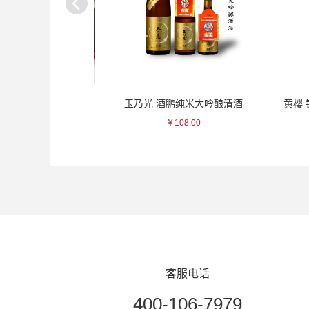
色/粉色牡丹瓷杯
玉乃光 酒鹏纯米大吟酿清酒
黄樱 银河
300.00
￥108.00
￥13
客服电话
400-106-7979