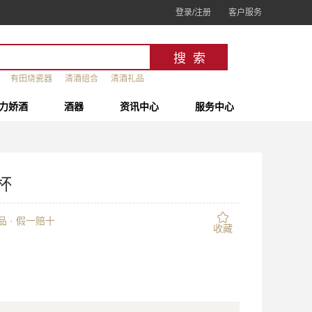
登录/注册
客户服务
有田烧瓷器
清酒组合
清酒礼品
力娇酒
酒器
资讯中心
服务中心
杯
 · 假一赔十
收藏