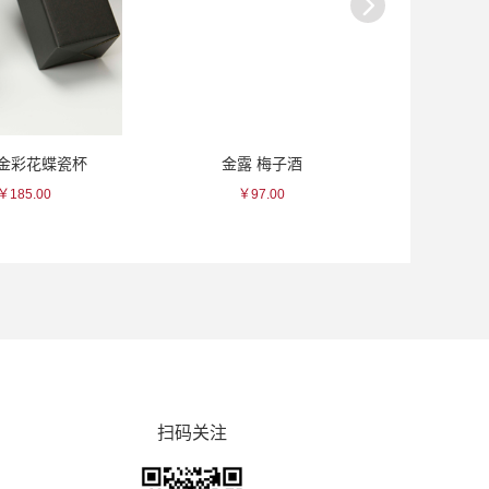
花蝶瓷杯
金露 梅子酒
一真 白色竹
00
￥97.00
￥120.0
扫码关注