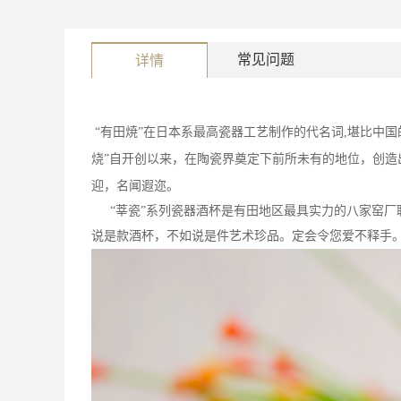
常见问题
详情
“有田焼”在日本系最高瓷器工艺制作的代名词
,
堪比中国
烧”自开创以来，在陶瓷界奠定下前所未有的地位，创造
迎，名闻遐迩。
“莘瓷”系列瓷器酒杯是有田地区最具实力的八家窑厂
说是款酒杯，不如说是件艺术珍品。定会令您爱不释手