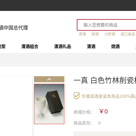
酒中国总代理
清酒
烧酒
力娇酒
进口食品
类型
清酒组合
清酒礼品
清酒
烧酒
一真 白色竹林削瓷
华湘清酒承诺本商品100%真品
￥0
商城价格：
商品库存：
0