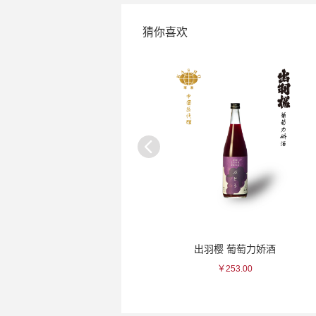
猜你喜欢
吉村 色绘华纹瓷杯
出羽樱 葡萄力娇酒
￥115.00
￥253.00