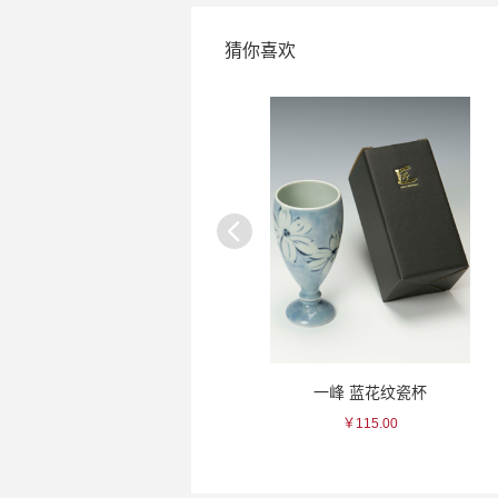
猜你喜欢
清酒
一峰 蓝花纹瓷杯
锦工门 金彩/银彩瓷
￥115.00
￥530.00