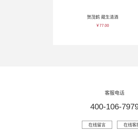
出羽樱 一路纯米大吟酿清酒
贺茂鹤 蔵生清酒
￥300.00
￥77.00
客服电话
400-106-797
在线留言
在线客