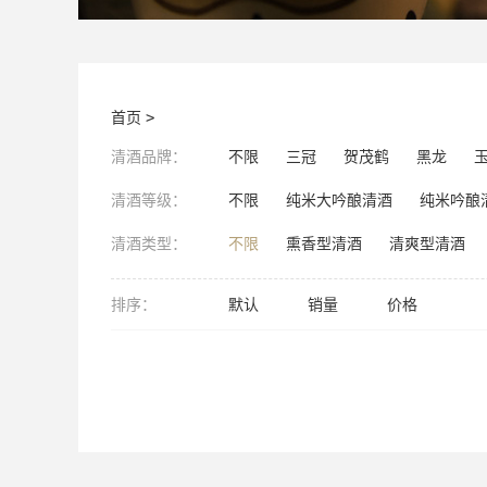
首页
>
清酒品牌：
不限
三冠
贺茂鹤
黑龙
清酒等级：
不限
纯米大吟酿清酒
纯米吟酿
清酒类型：
不限
熏香型清酒
清爽型清酒
排序：
默认
销量
价格