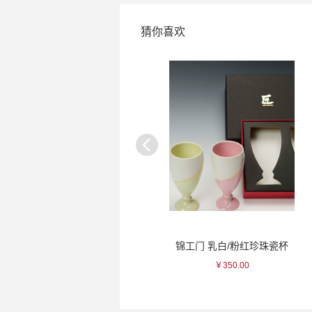
猜你喜欢
出羽樱 桃子力娇酒
锦工门 乳白/粉红珍珠瓷杯
￥253.00
￥350.00